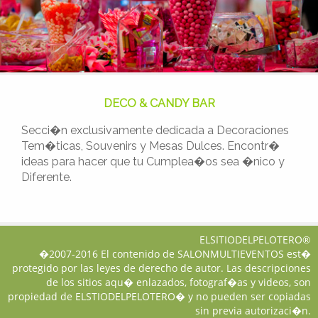
DECO & CANDY BAR
Secci�n exclusivamente dedicada a Decoraciones
Tem�ticas, Souvenirs y Mesas Dulces. Encontr�
ideas para hacer que tu Cumplea�os sea �nico y
Diferente.
ELSITIODELPELOTERO®
�2007-2016 El contenido de SALONMULTIEVENTOS est�
protegido por las leyes de derecho de autor. Las descripciones
de los sitios aqu� enlazados, fotograf�as y videos, son
propiedad de ELSTIODELPELOTERO� y no pueden ser copiadas
sin previa autorizaci�n.