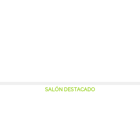
Cumpleaños para Adultos u otros pequeños Eventos?
Ingresa en nuestro listado de Salones en LAFERRERE y
encontrá el que mejor se adapte a tu necesidad.
SALÓN DESTACADO