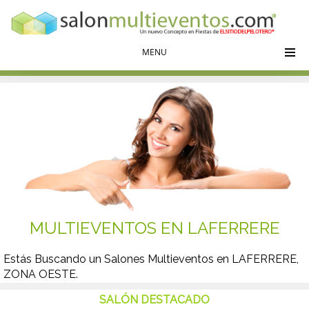
texto de la cabecera
MENU
MULTIEVENTOS EN LAFERRERE
Estás Buscando un Salones Multieventos en LAFERRERE,
ZONA OESTE.
SALÓN DESTACADO
Buscas un Salón para una Comunión, un Bautismo, un