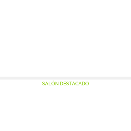
Cumpleaños para Adultos u otros pequeños Eventos?
Ingresa en nuestro listado de Salones en MAR DEL PLATA
y encontrá el que mejor se adapte a tu necesidad.
SALÓN DESTACADO